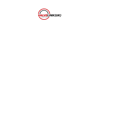
ValveLink (UK) Ltd
Tel:
07958 800376
Email:
markweldt@icloud.co
m