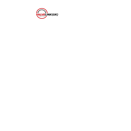
ValveLink (UK) Ltd
Tel:
07958 800376
Email:
markweldt@icloud.co
m